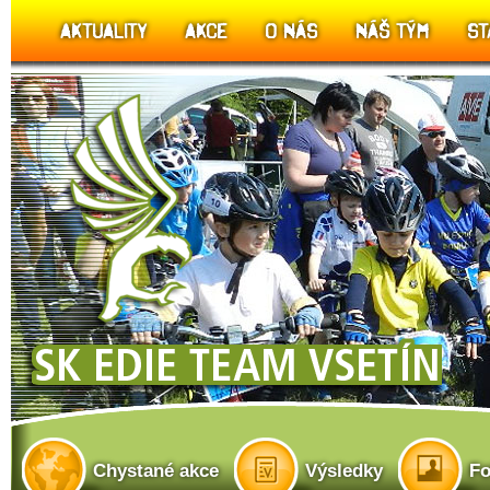
AKTUALITY
AKCE
O NÁS
NÁŠ TÝM
ST
Chystané akce
Výsledky
Fo