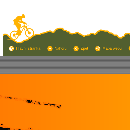
Hlavní stranka
Nahoru
Zpět
Mapa webu