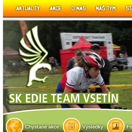
AKTUALITY
AKCE
O NÁS
NÁŠ TÝM
ST
Chystané akce
Výsledky
Fo